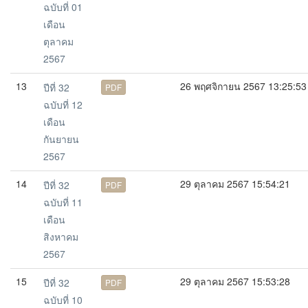
ฉบับที่ 01
เดือน
ตุลาคม
2567
13
26 พฤศจิกายน 2567 13:25:53
ปีที่ 32
PDF
ฉบับที่ 12
เดือน
กันยายน
2567
14
29 ตุลาคม 2567 15:54:21
ปีที่ 32
PDF
ฉบับที่ 11
เดือน
สิงหาคม
2567
15
29 ตุลาคม 2567 15:53:28
ปีที่ 32
PDF
ฉบับที่ 10