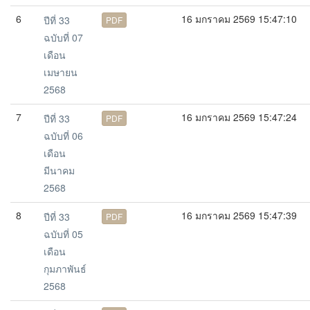
6
16 มกราคม 2569 15:47:10
ปีที่ 33
PDF
ฉบับที่ 07
เดือน
เมษายน
2568
7
16 มกราคม 2569 15:47:24
ปีที่ 33
PDF
ฉบับที่ 06
เดือน
มีนาคม
2568
8
16 มกราคม 2569 15:47:39
ปีที่ 33
PDF
ฉบับที่ 05
เดือน
กุมภาพันธ์
2568