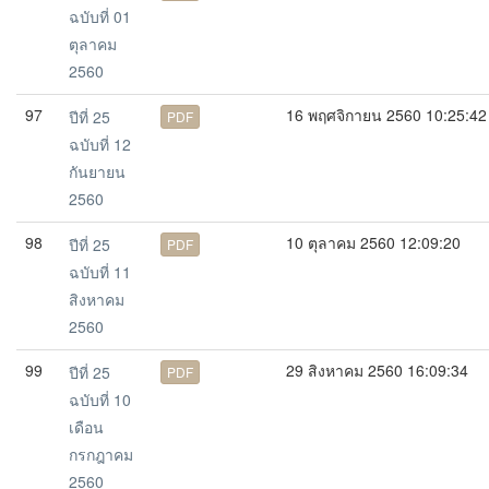
ฉบับที่ 01
ตุลาคม
2560
97
16 พฤศจิกายน 2560 10:25:42
ปีที่ 25
PDF
ฉบับที่ 12
กันยายน
2560
98
10 ตุลาคม 2560 12:09:20
ปีที่ 25
PDF
ฉบับที่ 11
สิงหาคม
2560
99
29 สิงหาคม 2560 16:09:34
ปีที่ 25
PDF
ฉบับที่ 10
เดือน
กรกฎาคม
2560