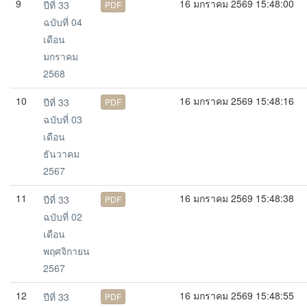
9
16 มกราคม 2569 15:48:00
ปีที่ 33
PDF
ฉบับที่ 04
เดือน
มกราคม
2568
10
16 มกราคม 2569 15:48:16
ปีที่ 33
PDF
ฉบับที่ 03
เดือน
ธันวาคม
2567
11
16 มกราคม 2569 15:48:38
ปีที่ 33
PDF
ฉบับที่ 02
เดือน
พฤศจิกายน
2567
12
16 มกราคม 2569 15:48:55
ปีที่ 33
PDF