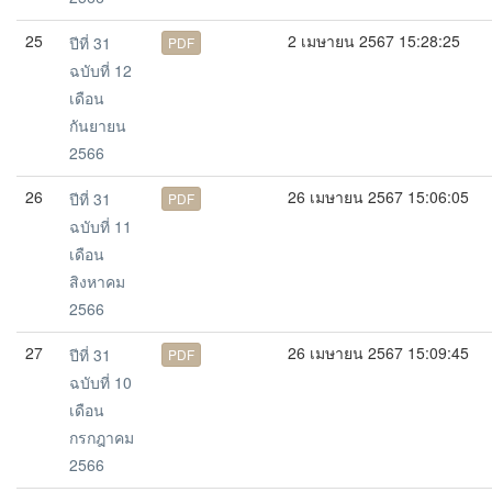
25
2 เมษายน 2567 15:28:25
ปีที่ 31
PDF
ฉบับที่ 12
เดือน
กันยายน
2566
26
26 เมษายน 2567 15:06:05
ปีที่ 31
PDF
ฉบับที่ 11
เดือน
สิงหาคม
2566
27
26 เมษายน 2567 15:09:45
ปีที่ 31
PDF
ฉบับที่ 10
เดือน
กรกฎาคม
2566