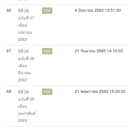
66
4 มิถุนายน 2563 13:51:50
ปีที่ 28
PDF
ฉบับที่ 07
เดือน
เมษายน
2563
67
21 กันยายน 2565 14:10:03
ปีที่ 28
PDF
ฉบับที่ 06
เดือน
มีนาคม
2563
68
21 พฤษภาคม 2563 15:30:20
ปีที่ 28
PDF
ฉบับที่ 05
เดือน
กุมภาพันธ์
2563