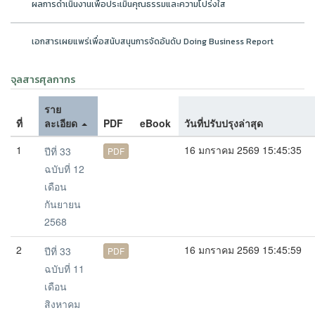
ผลการดำเนินงานเพื่อประเมินคุณธรรมและความโปร่งใส
เอกสารเผยแพร่เพื่อสนับสนุนการจัดอันดับ Doing Business Report
จุลสารศุลกากร
ราย
ที่
ละเอียด
PDF
eBook
วันที่ปรับปรุงล่าสุด
1
16 มกราคม 2569 15:45:35
ปีที่ 33
PDF
ฉบับที่ 12
เดือน
กันยายน
2568
2
16 มกราคม 2569 15:45:59
ปีที่ 33
PDF
ฉบับที่ 11
เดือน
สิงหาคม