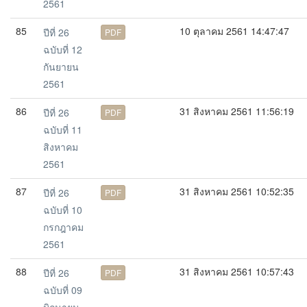
2561
85
10 ตุลาคม 2561 14:47:47
ปีที่ 26
PDF
ฉบับที่ 12
กันยายน
2561
86
31 สิงหาคม 2561 11:56:19
ปีที่ 26
PDF
ฉบับที่ 11
สิงหาคม
2561
87
31 สิงหาคม 2561 10:52:35
ปีที่ 26
PDF
ฉบับที่ 10
กรกฎาคม
2561
88
31 สิงหาคม 2561 10:57:43
ปีที่ 26
PDF
ฉบับที่ 09