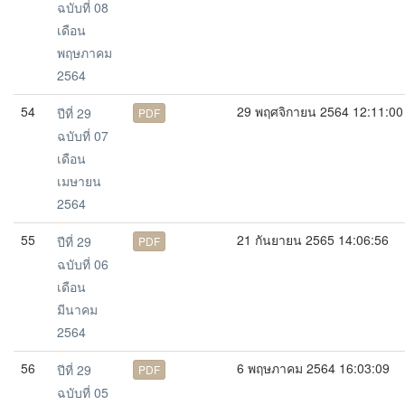
ฉบับที่ 08
เดือน
พฤษภาคม
2564
54
29 พฤศจิกายน 2564 12:11:00
ปีที่ 29
PDF
ฉบับที่ 07
เดือน
เมษายน
2564
55
21 กันยายน 2565 14:06:56
ปีที่ 29
PDF
ฉบับที่ 06
เดือน
มีนาคม
2564
56
6 พฤษภาคม 2564 16:03:09
ปีที่ 29
PDF
ฉบับที่ 05