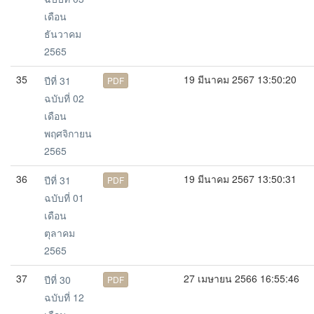
เดือน
ธันวาคม
2565
35
19 มีนาคม 2567 13:50:20
ปีที่ 31
PDF
ฉบับที่ 02
เดือน
พฤศจิกายน
2565
36
19 มีนาคม 2567 13:50:31
ปีที่ 31
PDF
ฉบับที่ 01
เดือน
ตุลาคม
2565
37
27 เมษายน 2566 16:55:46
ปีที่ 30
PDF
ฉบับที่ 12