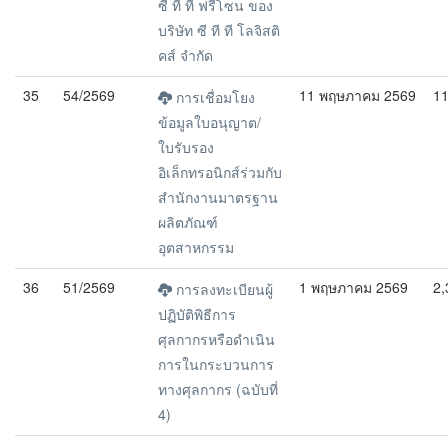
ซี ที ที ฟรีโซน ของ
บริษัท ซี ที ที โลจิสติ
คส์ จำกัด
35
54/2569
11 พฤษภาคม 2569
11
การเชื่อมโยง
ข้อมูลใบอนุญาต/
ใบรับรอง
อิเล็กทรอนิกส์ร่วมกับ
สำนักงานมาตรฐาน
ผลิตภัณฑ์
อุตสาหกรรม
36
51/2569
1 พฤษภาคม 2569
2,
การลงทะเบียนผู้
ปฏิบัติพิธีการ
ศุลกากรหรือดำเนิน
การในกระบวนการ
ทางศุลกากร (ฉบับที่
4)