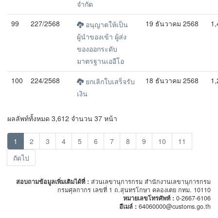
จำกัด
99
227/2568
19 ธันวาคม 2568
1,
อนุญาตให้เป็น
ผู้นำของเข้า ผู้ส่ง
ของออกระดับ
มาตรฐานเออีโอ
100
224/2568
18 ธันวาคม 2568
1,
ยกเลิกใบเสร็จรับ
เงิน
ผลลัพท์ทั้งหมด 3,612 จำนวน 37 หน้า
1
2
3
4
5
6
7
8
9
10
11
ถัดไป
สอบถามข้อมูลเพิ่มเติมได้ที่ :
ส่วนเลขานุการกรม สำนักงานเลขานุการกรม
กรมศุลกากร เลขที่ 1 ถ.สุนทรโกษา คลองเตย กทม. 10110
หมายเลขโทรศัพท์ :
0-2667-6106
อีเมล์ :
64060000@customs.go.th