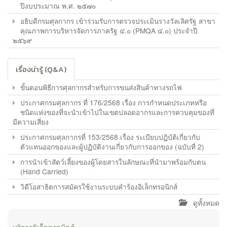
ปีงบประมาณ พ.ศ. ๒๕๗๐
อธิบดีกรมศุลกากร เข้าร่วมรับการตรวจประเมินรางวัลเลิศรัฐ สาขา
คุณภาพการบริหารจัดการภาครัฐ ๔.๐ (PMQA ๔.๐) ประจำปี
๒๕๖๙
เรื่องน่ารู้ (Q&A)
ขั้นตอนพิธีการศุลกากรสำหรับการขนส่งสินค้าทางรถไฟ
ประกาศกรมศุลกากร ที่ 176/2568 เรื่อง การกำหนดประเภทหรือ
ชนิดแห่งของที่จะนำเข้าไปในเขตปลอดอากรและการควบคุมของที่
มีความเสี่ยง
ประกาศกรมศุลกากรที่ 153/2568 เรื่อง ระเบียบปฏิบัติเกี่ยวกับ
ตัวแทนออกของและผู้ปฏิบัติงานเกี่ยวกับการออกของ (ฉบับที่ 2)
การนำเข้าสัตว์เลี้ยงของผู้โดยสารในลักษณะที่นำมาพร้อมกับตน
(Hand Carried)
วิดีโอสาธิตการสมัครใช้งานระบบคำร้องอิเล็กทรอนิกส์
ดูทั้งหมด