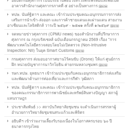
อธิบดีกรมศุลกากร เป็นประธานพิธีบวงสรวงพระพรหมและพิธีเปิด
อาคารสำนักงานศุลกากรภาคที่ ๕ อย่างเป็นทางการ
ทปษ. นันท์ฐิตาฯ และคณะ เข้าร่วมประชุมคณะอนุกรรมการการส่ง
เสริมการนำเข้า-ส่งออก และการค้าชายแดนและผ่านแดน สายงาน
อาเซียนและโลจิสติกส์ วาระปี ๒๕๖๙ - ๒๕๗๑ ครั้งที่ ๑/๒๕๖๙
จดหมายข่าวศุลกากร (CPMU news) ของสำนักงานที่ปรึกษาการ
ศุลกากร ณ กรุงบรัสเซลส์ ฉบับเดือนกรกฎาคม 2569 เรื่อง "การ
พัฒนาเทคโนโลยีตรวจสอบโดยไม่เปิดตรวจ (Non-intrusive
Inspection: NII) ในยุค Smart Customs
กรมศุลกากร ส่งมอบอากาศยานไร้คนขับ (Drone) ให้แก่ ศูนย์การ
ฝึก หน่วยบัญชาการนาวิกโยธิน ค่ายกรมหลวงชุมพร
รษก.ทปษ. ยุทธนาฯ เข้าร่วมประชุมกับคณะอนุกรรมาธิการส่งเสริม
และพัฒนาด้านการท่องเที่ยวและการกีฬา วุฒิสภา
ทปษ. นันท์ฐิตาฯ และคณะ เข้าร่วมประชุมกับคณะอนุกรรมาธิการ
ของคณะกรรมาธิการการพาณิชย์และทรัพย์สินทางปัญญา สภาผู้
แทนราษฎร
ประชาสัมพันธ์ >> สถาบันวิทยาลัยชุมชน จะดำเนินการสรรหาผู้
อำนวยการวิทยาลัยชุมชนสระแก้วและพิจิตร
อธิบดีฯ เข้าร่วมงานเลี้ยงรับรองเนื่องในโอกาสครบรอบ ๖๐ ปี
ธนาคารกรุงไทย