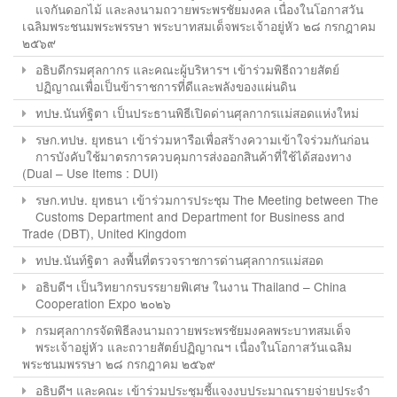
แจกันดอกไม้ และลงนามถวายพระพรชัยมงคล เนื่องในโอกาสวัน
เฉลิมพระชนมพระพรรษา พระบาทสมเด็จพระเจ้าอยู่หัว ๒๘ กรกฎาคม
๒๕๖๙
อธิบดีกรมศุลกากร และคณะผู้บริหารฯ เข้าร่วมพิธีถวายสัตย์
ปฏิญาณเพื่อเป็นข้าราชการที่ดีและพลังของแผ่นดิน
ทปษ.นันท์ฐิตา เป็นประธานพิธีเปิดด่านศุลกากรแม่สอดแห่งใหม่
รษก.ทปษ. ยุทธนา เข้าร่วมหารือเพื่อสร้างความเข้าใจร่วมกันก่อน
การบังคับใช้มาตรการควบคุมการส่งออกสินค้าที่ใช้ได้สองทาง
(Dual – Use Items : DUI)
รษก.ทปษ. ยุทธนา เข้าร่วมการประชุม The Meeting between The
Customs Department and Department for Business and
Trade (DBT), United Kingdom
ทปษ.นันท์ฐิตา ลงพื้นที่ตรวจราชการด่านศุลกากรแม่สอด
อธิบดีฯ เป็นวิทยากรบรรยายพิเศษ ในงาน Thailand – China
Cooperation Expo ๒๐๒๖
กรมศุลกากรจัดพิธีลงนามถวายพระพรชัยมงคลพระบาทสมเด็จ
พระเจ้าอยู่หัว และถวายสัตย์ปฏิญาณฯ เนื่องในโอกาสวันเฉลิม
พระชนมพรรษา ๒๘ กรกฎาคม ๒๕๖๙
อธิบดีฯ และคณะ เข้าร่วมประชุมชี้แจงงบประมาณรายจ่ายประจำ