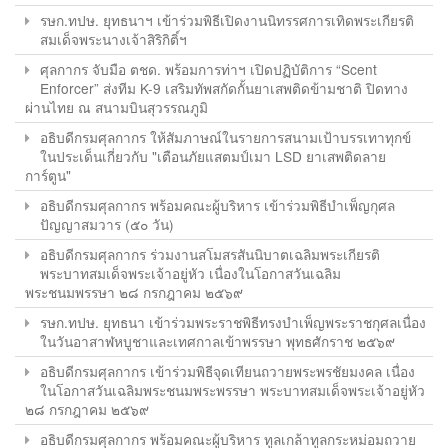
รษก.ทปษ. ยุทธนาฯ เข้าร่วมพิธีเปิดงานนิทรรศการเทิดพระเกียรติ
สมเด็จพระนางเจ้าสิริกิติ์ฯ
ศุลกากร จับมือ ตชด. พร้อมการท่าฯ เปิดปฏิบัติการ “Scent
Enforcer” ส่งทีม K-9 เสริมทัพสกัดกั้นยาเสพติดข้ามชาติ ปิดทาง
ผ่านไทย ณ สนามบินสุวรรณภูมิ
อธิบดีกรมศุลกากร ให้สัมภาษณ์ในรายการสนามเป้าบรรเทาทุกข์
ในประเด็นเกี่ยวกับ "เตือนภัยแสตมป์เมา LSD ยาเสพติดลาย
การ์ตูน"
อธิบดีกรมศุลกากร พร้อมคณะผู้บริหาร เข้าร่วมพิธีบำเพ็ญกุศล
ปัญญาสมวาร (๕๐ วัน)
อธิบดีกรมศุลกากร ร่วมงานสโมสรสันนิบาตเฉลิมพระเกียรติ
พระบาทสมเด็จพระเจ้าอยู่หัว เนื่องในโอกาสวันเฉลิม
พระชนมพรรษา ๒๘ กรกฎาคม ๒๕๖๙
รษก.ทปษ. ยุทธนา เข้าร่วมพระราชพิธีทรงบำเพ็ญพระราชกุศลเนื่อง
ในวันอาสาฬหบูชาและเทศกาลเข้าพรรษา พุทธศักราช ๒๕๖๙
อธิบดีกรมศุลกากร เข้าร่วมพิธีจุดเทียนถวายพระพรชัยมงคล เนื่อง
ในโอกาสวันเฉลิมพระชนมพระพรรษา พระบาทสมเด็จพระเจ้าอยู่หัว
๒๘ กรกฎาคม ๒๕๖๙
อธิบดีกรมศุลกากร พร้อมคณะผู้บริหาร ทูลเกล้าทูลกระหม่อมถวาย