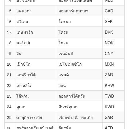
14
นิวซีแลนด์
ดอลลาร์นิวซีแลนด์
NZD
15
แคนาดา
ดอลลาร์แคนาดา
CAD
16
สวีเดน
โครนา
SEK
17
เดนมาร์ก
โครน
DKK
18
นอร์เวย์
โครน
NOK
19
จีน
เรนมินบิ
CNY
20
เม็กซิโก
เปโซเม็กซิโก
MXN
21
แอฟริกาใต้
แรนด์
ZAR
22
เกาหลีใต้
วอน
KRW
23
ไต้หวัน
ดอลลาร์ไต้หวัน
TWD
24
คูเวต
ดีนาร์คูเวต
KWD
25
ซาอุดีอาระเบีย
เรียลซาอุดีอาระเบีย
SAR
26
สหรัฐอาหรับเอมิเรตส์
ดีแรห์น
AED