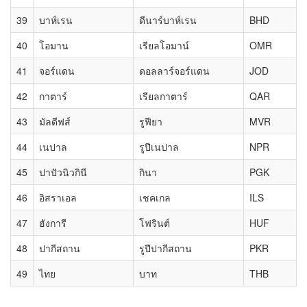
39
บาห์เรน
ดีนาร์บาห์เรน
BHD
40
โอมาน
เรียลโอมาน์
OMR
41
จอร์แดน
ดอลลาร์จอร์แดน
JOD
42
กาตาร์
เรียลกาตาร์
QAR
43
มัลดีฟส์
รูฟียา
MVR
44
เนปาล
รูปีเนปาล
NPR
45
ปาปัวนิวกินี
กินา
PGK
46
อิสราเอล
เชคเกล
ILS
47
ฮังการี
โฟรินต์
HUF
48
ปากีสถาน
รูปีปากีสถาน
PKR
49
ไทย
บาท
THB