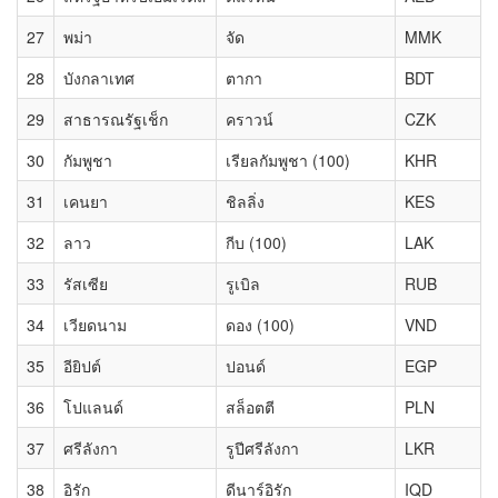
27
พม่า
จัด
MMK
28
บังกลาเทศ
ตากา
BDT
29
สาธารณรัฐเช็ก
คราวน์
CZK
30
กัมพูชา
เรียลกัมพูชา (100)
KHR
31
เคนยา
ชิลลิ่ง
KES
32
ลาว
กีบ (100)
LAK
33
รัสเซีย
รูเบิล
RUB
34
เวียดนาม
ดอง (100)
VND
35
อียิปต์
ปอนด์
EGP
36
โปแลนด์
สล็อตตี
PLN
37
ศรีลังกา
รูปีศรีลังกา
LKR
38
อิรัก
ดีนาร์อิรัก
IQD