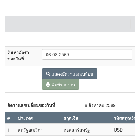
หน้าหลัก
ติดต่อเรา
FAQ
แผนผังเว็บไซต์
Toggle
navigati
ค้นหาอัตรา
ของวันที่
แสดงอัตราแลกเปลี่ยน
พิมพ์รายงาน
อัตราแลกเปลี่ยนของวันที่
6 สิงหาคม 2569
#
ประเทศ
สกุลเงิน
รหัสสกุลเงิน
1
สหรัฐอเมริกา
ดอลลาร์สหรัฐ
USD