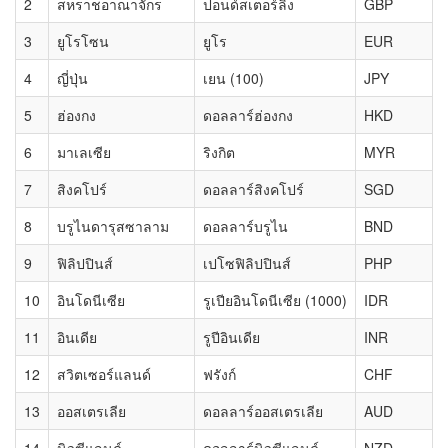
2
สหราชอาณาจักร
ปอนด์สเตอร์ลิง
GBP
3
ยูโรโซน
ยูโร
EUR
4
ญี่ปุ่น
เยน (100)
JPY
5
ฮ่องกง
ดอลลาร์ฮ่องกง
HKD
6
มาเลเซีย
ริงกิต
MYR
7
สิงคโปร์
ดอลลาร์สิงคโปร์
SGD
8
บรูไนดารุสซาลาม
ดอลลาร์บรูไน
BND
9
ฟิลิปปินส์
เปโซฟิลิปปินส์
PHP
10
อินโดนีเซีย
รูเปียอินโดนีเซีย (1000)
IDR
11
อินเดีย
รูปีอินเดีย
INR
12
สวิตเซอร์แลนด์
ฟรังก์
CHF
13
ออสเตรเลีย
ดอลลาร์ออสเตรเลีย
AUD