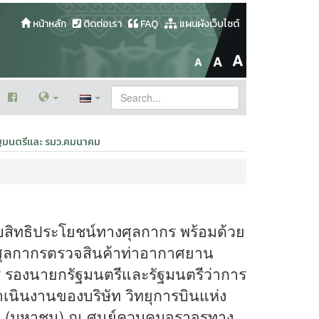
หน้าหลัก
ติดต่อเรา
FAQ
แผนผังเว็บไซต์
รัฐมนตรีและ รมว.คมนาคม
บสิทธิประโยชน์ทางศุลกากร พร้อมด้วย
านศุลกากรตรวจสินค้าท่าอากาศยาน
าร รองนายกรัฐมนตรีและรัฐมนตรีว่าการ
ินงานของบริษัท วิทยุการบินแห่ง
ด (มหาชน) ณ ศูนย์ควบคุมจราจรทาง