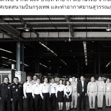
ศเขตสนามบินกรุงเทพ และท่าอากาศยานสุวรรณภู