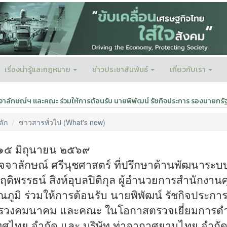
เรื่องน่ารู้และกฎหมาย
ข่าวประชาสัมพันธ์
เกี่ยวกับเรา
จาลักษณ์ฯ และคณะ ร่วมให้การต้อนรับ นายพิพัฒน์ รัชกิจประการ รองนายก
ลัก
ข่าวสารทั่วไป (What's new)
่ ๑๕ มิถุนายน ๒๕๖๙
จจาลักษณ์ ศรีนุชศาสตร์ ที่ปรึกษาด้านพัฒนาระบ
ดิพรรธน์ สิงห์อุบลปิติกุล ผู้อำนวยการสำนักง
ณภูมิ ร่วมให้การต้อนรับ นายพิพัฒน์ รัชกิจประก
รวงคมนาคม และคณะ ในโอกาสตรวจเยี่ยมการดำเน
ทศไทย จำกัด และ บริษัท ท่าอากาศยานไทย จำกั