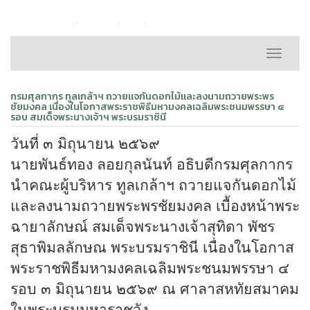
หน้าหลัก
ติดต่อเรา
FAQ
แผนผังเว็บไซต์
Toggle
navigati
กรมศุลกากร ทูลเกล้าฯ ถวายแจกันดอกไม้และลงนามถวายพระพร
ชัยมงคล เนื่องในโอกาสพระราชพิธีมหามงคลเฉลิมพระชนมพรรษา ๔
รอบ สมเด็จพระนางเจ้าฯ พระบรมราชินี
วันที่ ๓ มิถุนายน ๒๕๖๙
นายพันธ์ทอง ลอยกุลนันท์ อธิบดีกรมศุลกากร
นำคณะผู้บริหาร ทูลเกล้าฯ ถวายแจกันดอกไม้
และลงนามถวายพระพรชัยมงคล เบื้องหน้าพระ
ฉายาลักษณ์ สมเด็จพระนางเจ้าสุทิดา พัชร
สุธาพิมลลักษณ พระบรมราชินี เนื่องในโอกาส
พระราชพิธีมหามงคลเฉลิมพระชนมพรรษา ๔
รอบ ๓ มิถุนายน ๒๕๖๙ ณ ศาลาสหทัยสมาคม