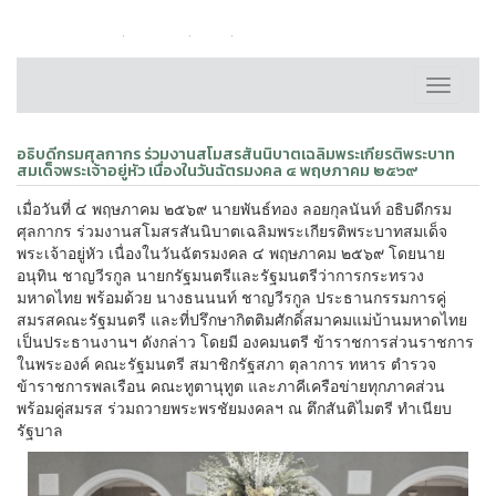
หน้าหลัก
ติดต่อเรา
FAQ
แผนผังเว็บไซต์
Toggle
navigati
อธิบดีกรมศุลกากร ร่วมงานสโมสรสันนิบาตเฉลิมพระเกียรติพระบาท
สมเด็จพระเจ้าอยู่หัว เนื่องในวันฉัตรมงคล ๔ พฤษภาคม ๒๕๖๙
เมื่อวันที่ ๔ พฤษภาคม ๒๕๖๙ นายพันธ์ทอง ลอยกุลนันท์ อธิบดีกรม
ศุลกากร ร่วมงานสโมสรสันนิบาตเฉลิมพระเกียรติพระบาทสมเด็จ
พระเจ้าอยู่หัว เนื่องในวันฉัตรมงคล ๔ พฤษภาคม ๒๕๖๙ โดยนาย
อนุทิน ชาญวีรกูล นายกรัฐมนตรีและรัฐมนตรีว่าการกระทรวง
มหาดไทย พร้อมด้วย นางธนนนท์ ชาญวีรกูล ประธานกรรมการคู่
สมรสคณะรัฐมนตรี และที่ปรึกษากิตติมศักดิ์สมาคมแม่บ้านมหาดไทย
เป็นประธานงานฯ ดังกล่าว โดยมี องคมนตรี ข้าราชการส่วนราชการ
ในพระองค์ คณะรัฐมนตรี สมาชิกรัฐสภา ตุลาการ ทหาร ตำรวจ
ข้าราชการพลเรือน คณะทูตานุทูต และภาคีเครือข่ายทุกภาคส่วน
พร้อมคู่สมรส ร่วมถวายพระพรชัยมงคลฯ ณ ตึกสันติไมตรี ทำเนียบ
รัฐบาล