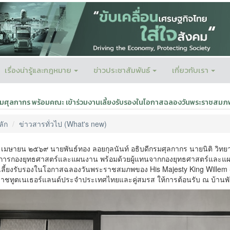
เรื่องน่ารู้และกฎหมาย
ข่าวประชาสัมพันธ์
เกี่ยวกับเรา
รมศุลกากร พร้อมคณะ เข้าร่วมงานเลี้ยงรับรองในโอกาสฉลองวันพระราชสมภ
ลัก
ข่าวสารทั่วไป (What's new)
๒๗ เมษายน ๒๕๖๙ นายพันธ์ทอง ลอยกุลนันท์ อธิบดีกรมศุลกากร นายนิติ วิท
ยการกองยุทธศาสตร์และแผนงาน พร้อมด้วยผู้แทนจากกองยุทธศาสตร์และแผ
เลี้ยงรับรองในโอกาสฉลองวันพระราชสมภพของ His Majesty King Willem -
ราชทูตเนเธอร์แลนด์ประจำประเทศไทยและคู่สมรส ให้การต้อนรับ ณ บ้านพั