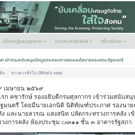
เรื่องน่ารู้และกฎหมาย
ข่าวประชาสัมพันธ์
เกี่ยวกับเรา
เรก เข้าร่วมสนับสนุนข้อมูลประกอบการแถลงนโยบายของคณะรัฐมนตรี
ลัก
ข่าวสารทั่วไป (What's new)
่ ๙ เมษายน ๒๕๖๙
เรก คชารักษ์ รองอธิบดีกรมศุลกากร เข้าร่วมสนับ
ฐมนตรี โดยมีนายเอกนิติ นิติทัณฑ์ประภาศ รองนาย
ัง และนายลวรณ แสงสนิท ปลัดกระทรวงการคลัง เข้าร่
วงการคลัง ห้องประชุม
๓๑๑
ชั้น ๓ อาคารรัฐสภา
CA