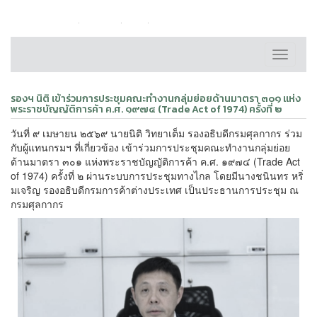
หน้าหลัก
ติดต่อเรา
FAQ
แผนผังเว็บไซต์
Toggle
navigati
รองฯ นิติ เข้าร่วมการประชุมคณะทำงานกลุ่มย่อยด้านมาตรา ๓๐๑ แห่ง
พระราชบัญญัติการค้า ค.ศ. ๑๙๗๔ (Trade Act of 1974) ครั้งที่ ๒
วันที่ ๙ เมษายน ๒๕๖๙ นายนิติ วิทยาเต็ม รองอธิบดีกรมศุลกากร ร่วม
กับผู้แทนกรมฯ ที่เกี่ยวข้อง เข้าร่วมการประชุมคณะทำงานกลุ่มย่อย
ด้านมาตรา ๓๐๑ แห่งพระราชบัญญัติการค้า ค.ศ. ๑๙๗๔ (Trade Act
of 1974) ครั้งที่ ๒ ผ่านระบบการประชุมทางไกล โดยมีนางชนินทร หริ่
มเจริญ รองอธิบดีกรมการค้าต่างประเทศ เป็นประธานการประชุม ณ
กรมศุลกากร