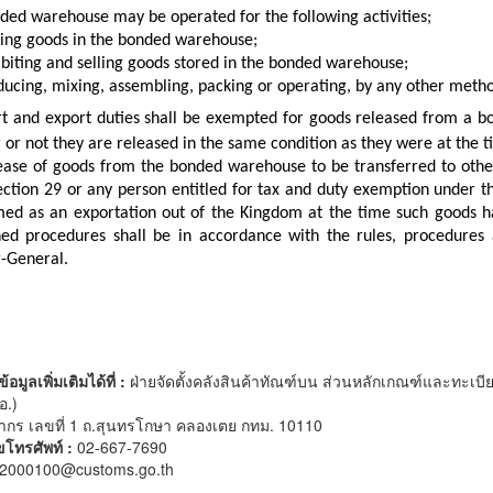
ded warehouse may be operated for the following activities;
ring goods in the bonded warehouse;
ibiting and selling goods stored in the bonded warehouse;
ducing, mixing, assembling, packing or operating, by any other meth
rt and export duties shall be exempted for goods released from a 
or not they are released in the same condition as they were at the t
lease of goods from the bonded warehouse to be transferred to othe
ction 29 or any person entitled for tax and duty exemption under th
ed as an exportation out of the Kingdom at the time such goods 
ed procedures shall be in accordance with the rules, procedures a
r-General.
มูลเพิ่มเติมได้ที่ :
ฝ่ายจัดตั้งคลังสินค้าทัณฑ์บน ส่วนหลักเกณฑ์และทะเบ
อ.)
ากร เลขที่ 1 ถ.สุนทรโกษา คลองเตย กทม. 10110
โทรศัพท์ :
02-667-7690
2000100@customs.go.th