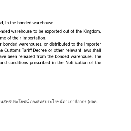
od, in the bonded warehouse.
bonded warehouse to be exported out of the Kingdom,
.
ime of their importation
r bonded warehouses, or distributed to the importer
e Customs Tariff Decree or other relevant laws shall
have been released from the bonded warehouse. The
nd conditions prescribed in the Notification of the
ียนสิทธิประโยชน์ กองสิทธิประโยชน์ทางภาษีอากร (ฝจค.