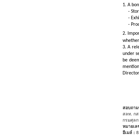
1. A bon
- Sto
- Exh
- Pro
2. Impo
whether 
3. A re
under se
be deem
mention
Directo
สอบถามข้อ
สลท. กส
กรมศุลก
หมายเลข
อีเมล์ :
8